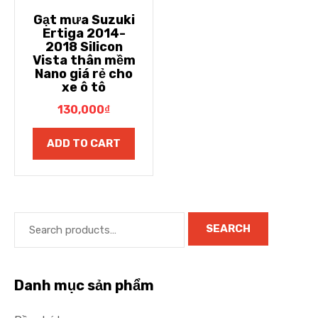
Gạt mưa Suzuki
Ertiga 2014-
2018 Silicon
Vista thân mềm
Nano giá rẻ cho
xe ô tô
130,000
₫
ADD TO CART
SEARCH
Danh mục sản phẩm