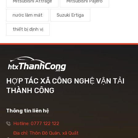
Mitsubishi Attrage
Mitsubishi Pajero
nước làm mát
Suzuki Ertiga
thiết bị định vị
HỢP TÁC XÃ CÔNG NGHỆ VẬN TẢI
THÀNH CÔNG
Thông tin liên hệ
Hotline: 0777 122 122
Địa chỉ: Thôn Đô Quân, xã Quất