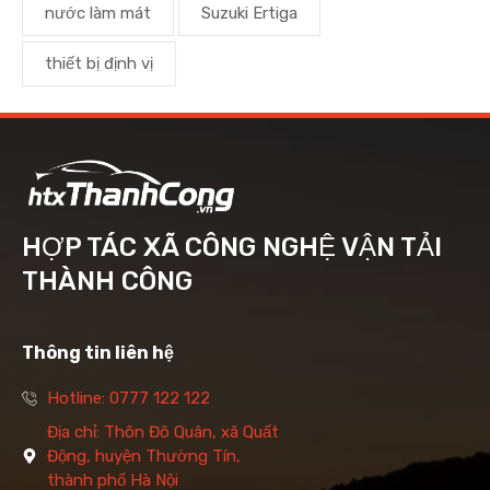
nước làm mát
Suzuki Ertiga
thiết bị định vị
HỢP TÁC XÃ CÔNG NGHỆ VẬN TẢI
THÀNH CÔNG
Thông tin liên hệ
Hotline: 0777 122 122
Địa chỉ: Thôn Đô Quân, xã Quất
Động, huyện Thường Tín,
thành phố Hà Nội