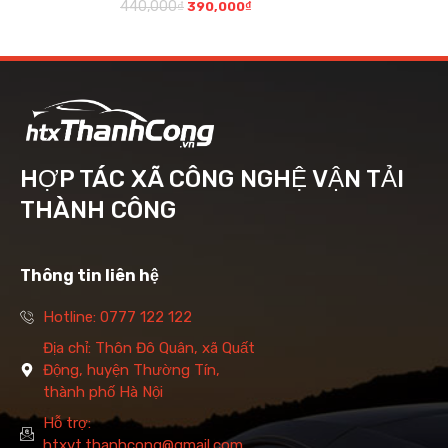
440,000
₫
390,000
₫
HỢP TÁC XÃ CÔNG NGHỆ VẬN TẢI
THÀNH CÔNG
Thông tin liên hệ
Hotline: 0777 122 122
Địa chỉ: Thôn Đô Quân, xã Quất
Động, huyện Thường Tín,
thành phố Hà Nội
Hỗ trợ:
htxvt.thanhcong@gmail.com