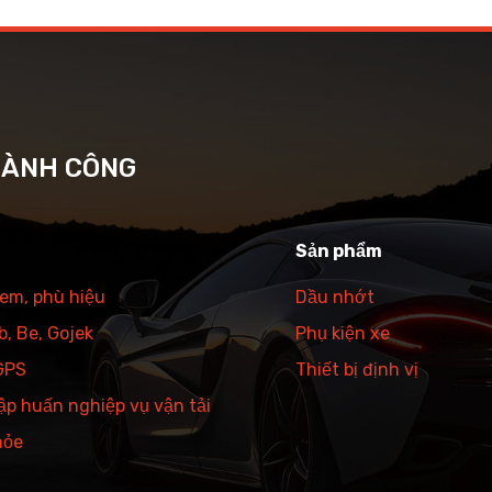
HÀNH CÔNG
Sản phẩm
tem, phù hiệu
Dầu nhớt
, Be, Gojek
Phụ kiện xe
 GPS
Thiết bị định vị
ập huấn nghiệp vụ vận tải
hỏe